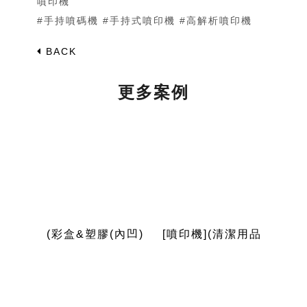
噴印機
#手持噴碼機 #手持式噴印機 #高解析噴印機
BACK
更多案例
紙外袋
(彩盒&塑膠(內凹)
[噴印機](清潔用品
(口
析噴印
瓶底)[高解析噴印
瓶底噴印)-RA+ 勁
解析
勁騰興業
機]-RA 勁騰興業
騰興業 噴字機 噴
勁騰
字機
噴碼機 噴字機
碼機