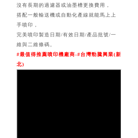
沒有長期的過濾器或油墨槽更換費用，
搭配一般輸送機或自動化產線就能馬上上
手噴印，
完美噴印製造日期/有效日期/產品批號/一
維與二維條碼。
#最值得推薦噴印機廠商​​-#台灣勁騰興業(新
北)​​