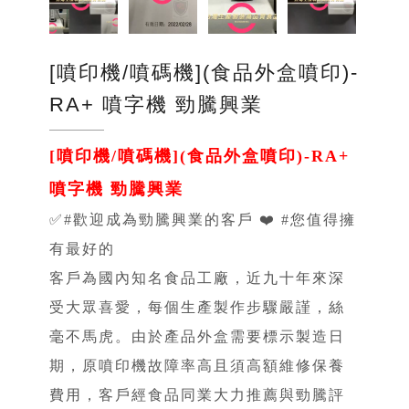
[噴印機/噴碼機](食品外盒噴印)-
RA+ 噴字機 勁騰興業
[噴印機/噴碼機](食品外盒噴印)-RA+
噴字機 勁騰興業
✅#歡迎成為勁騰興業的客戶 ❤️ #您值得擁
有最好的
客戶為國內知名食品工廠，近九十年來深
受大眾喜愛，每個生產製作步驟嚴謹，絲
毫不馬虎。由於產品外盒需要標示製造日
期，原噴印機故障率高且須高額維修保養
費用，客戶經食品同業大力推薦與勁騰評