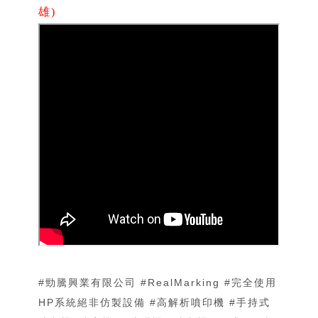
雄)
#勁騰興業有限公司​​​ #RealMarking​​​ #完全使用
HP系統絕非仿製設備 #高解析噴印機​​​ #手持式