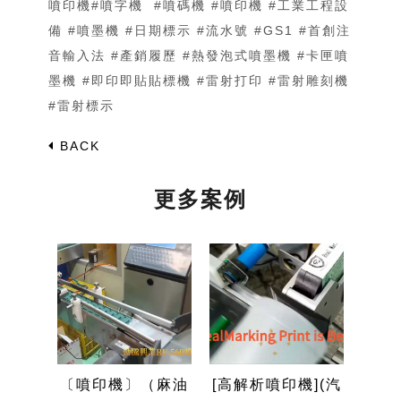
噴印機#噴字機​​​ ​​​ #噴碼機​​​ #噴印機​​​ #工業工程設
備​​​ #噴墨機​​​ #日期標示​​​ #流水號​​​ #GS1​​​ #首創注
音輸入法​​​ #產銷履歷​​​ #熱發泡式噴墨機​​​ #卡匣噴
墨機​​​ #即印即貼貼標機​​​ #雷射打印​​​ #雷射雕刻機​​​
#雷射標示
BACK
更多案例
內凹)
〔噴印機〕（麻油
[高解析噴印機](汽
(N