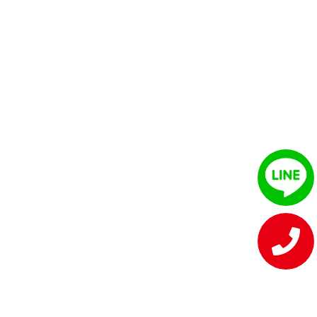
析噴印
玻璃外瓶日期噴
車美容產品噴印)-
RC
騰興業
字）-RF560 勁騰
RA+噴字機 勁騰
字機
字機
興業 噴字機 噴碼
興業
機