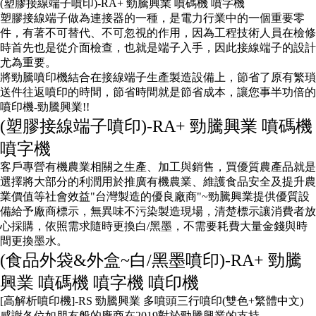
(塑膠接線端子噴印)-RA+ 勁騰興業 噴碼機 噴字機
塑膠接線端子做為連接器的一種，是電力行業中的一個重要零
件，有著不可替代、不可忽視的作用，因為工程技術人員在檢修
時首先也是從介面檢查，也就是端子入手，因此接線端子的設計
尤為重要。
將勁騰噴印機結合在接線端子生產製造設備上，節省了原有繁瑣
送件往返噴印的時間，節省時間就是節省成本，讓您事半功倍的
噴印機-勁騰興業!!
(塑膠接線端子噴印)-RA+ 勁騰興業 噴碼機
噴字機
客戶專營有機農業相關之生產、加工與銷售，買優質農產品就是
選擇將大部分的利潤用於推廣有機農業、維護食品安全及提升農
業價值等社會效益"台灣製造的優良廠商"~勁騰興業提供優質設
備給予廠商標示，無異味不污染製造現場，清楚標示讓消費者放
心採購，依照需求隨時更換白/黑墨，不需要耗費大量金錢與時
間更換墨水。
(食品外袋&外盒~白/黑墨噴印)-RA+ 勁騰
興業 噴碼機 噴字機 噴印機
[高解析噴印機]-RS 勁騰興業 多噴頭三行噴印(雙色+繁體中文)
感謝各位如朋友般的廠商在2019對於勁騰興業的支持