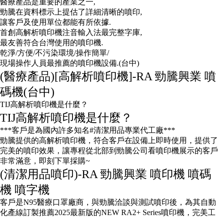
醫療產品是重要的產業之一,
勁騰在資料標示上提估了詳細清晰的噴印,
讓客戶及使用單位都能有所依據.
首創高解析噴印機注音輸入法最完整字庫,
最友善符合台灣使用的噴印機.
乾淨/方便/不污染環境/操作簡單/
現場操作人員最推薦的噴印機設備.(台中)
(醫療產品)[高解析噴印機]-RA 勁騰興業 噴
碼機(台中)
TIJ高解析噴印機是什麼？
TIJ高解析噴印機是什麼？
***客戶是為國內許多知名#清潔用品專業代工廠***
勁騰提供的高解析噴印機，符合客戶在設備上即時使用，提供了
完美的噴印效果，讓專程從北部到勁騰公司看噴印機展示的客戶
非常滿意，即刻下單採購~
(清潔用品噴印)-RA 勁騰興業 噴印機 噴碼
機 噴字機
客戶是N95醫療口罩廠商，與勁騰洽談與測試噴印後，為其自動
化產線訂製推薦2025最新版的NEW RA2+ Series噴印機，完美工