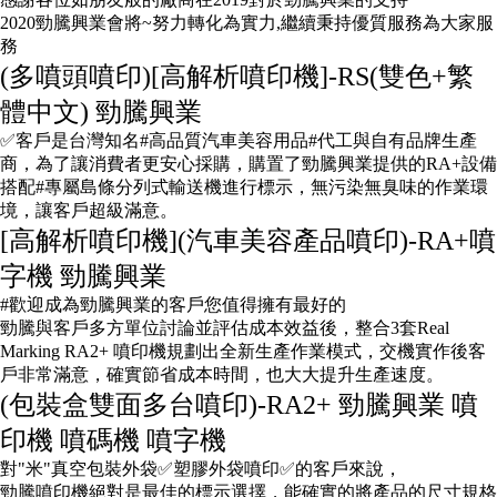
2020勁騰興業會將~努力轉化為實力,繼續秉持優質服務為大家服
務
(多噴頭噴印)[高解析噴印機]-RS(雙色+繁
體中文) 勁騰興業
✅客戶是台灣知名#高品質汽車美容用品#代工與自有品牌生產
商，為了讓消費者更安心採購，購置了勁騰興業提供的RA+設備
搭配#專屬島條分列式輸送機進行標示，無污染無臭味的作業環
境，讓客戶超級滿意。
[高解析噴印機](汽車美容產品噴印)-RA+噴
字機 勁騰興業
#歡迎成為勁騰興業的客戶您值得擁有最好的
勁騰與客戶多方單位討論並評估成本效益後，整合3套Real
Marking RA2+ 噴印機規劃出全新生產作業模式，交機實作後客
戶非常滿意，確實節省成本時間，也大大提升生產速度。
(包裝盒雙面多台噴印)-RA2+ 勁騰興業 噴
印機 噴碼機 噴字機
對"米"真空包裝外袋✅塑膠外袋噴印✅的客戶來說，
勁騰噴印機絕對是最佳的標示選擇，能確實的將產品的尺寸規格