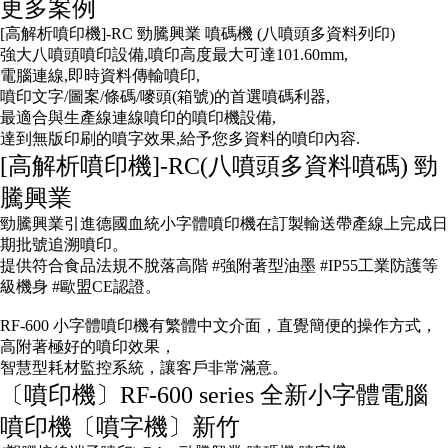
更多案例
[高解析噴印機]-RC 勁騰興業 噴碼機 (八噴頭多資料列印)
強大八噴頭噴印設備,噴印高度最大可達101.60mm,
電腦連線,即時資料傳輸噴印,
噴印文字/圖案/條碼/嘜頭(箱號)的首選噴碼利器,
最適合與生產線連線噴印的噴印機設備,
達到無版印刷的噴字效果,給予您多資料的噴印內容.
[高解析噴印機]-RC(八噴頭多資料噴碼) 勁
騰興業
勁騰興業引進德國血統小字體噴印機在訂製輸送帶產線上完成日
期批號追溯噴印。
提供符合食品法規不脫落高階 #強附著型油墨 #IP55工業防護等
級機身 #歐盟CE認證。
RF-600 小字體噴印機有繁體中文介面，直覺簡便的操作方式，
高附著極好的噴印效果，
智慧型耗材監控系統，讓客戶非常滿意。
〔噴印機〕RF-600 series 全新小字體電腦
噴印機〔噴字機〕新竹