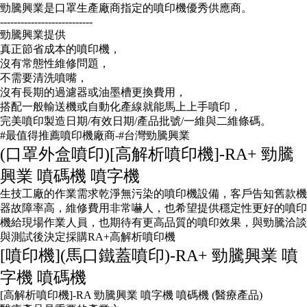
勁騰興業是口罩生產廠商指定的噴印機優秀供應商。
---------------------------
勁騰興業提供
真正節省成本的噴印機，
沒有常態性維修問題，
不需要清洗噴嘴，
沒有長期的過濾器或油墨槽更換費用，
搭配一般輸送機或自動化產線就能馬上上手噴印，
完美噴印製造日期/有效日期/產品批號/一維與二維條碼。
#最值得推薦噴印機廠商-#台灣勁騰興業
(口罩外盒噴印)[高解析噴印機]-RA+ 勁騰
興業 噴碼機 噴字機
生技工廠的作業需求乾淨無污染的噴印機設備，客戶告知舊款機
器故障率高，維修費用非常嚇人，也希望提供穩定性更好的噴印
機給現場作業人員，也期待有更高品質的噴印效果，與勁騰洽談
與測試後決定採購RA+高解析噴印機
[噴印機](馬口鐵蓋噴印)-RA+ 勁騰興業 噴
字機 噴碼機
[高解析噴印機]-RA 勁騰興業 噴字機 噴碼機 (醫療產品)