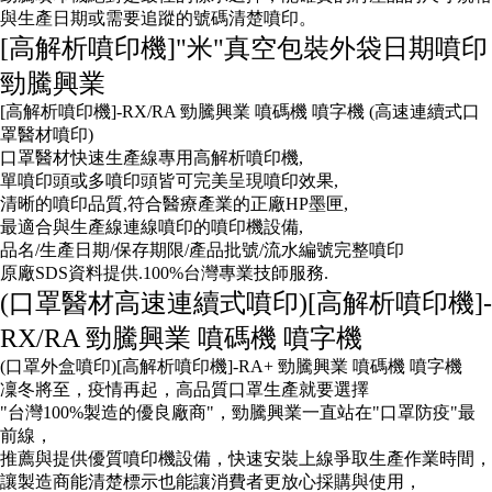
與生產日期或需要追蹤的號碼清楚噴印。
[高解析噴印機]"米"真空包裝外袋日期噴印
勁騰興業
[高解析噴印機]-RX/RA 勁騰興業 噴碼機 噴字機 (高速連續式口
罩醫材噴印)
口罩醫材快速生產線專用高解析噴印機,
單噴印頭或多噴印頭皆可完美呈現噴印效果,
清晰的噴印品質,符合醫療產業的正廠HP墨匣,
最適合與生產線連線噴印的噴印機設備,
品名/生產日期/保存期限/產品批號/流水編號完整噴印
原廠SDS資料提供.100%台灣專業技師服務.
(口罩醫材高速連續式噴印)[高解析噴印機]-
RX/RA 勁騰興業 噴碼機 噴字機
(口罩外盒噴印)[高解析噴印機]-RA+ 勁騰興業 噴碼機 噴字機
凜冬將至，疫情再起，高品質口罩生產就要選擇
"台灣100%製造的優良廠商"，勁騰興業一直站在"口罩防疫"最
前線，
推薦與提供優質噴印機設備，快速安裝上線爭取生產作業時間，
讓製造商能清楚標示也能讓消費者更放心採購與使用，